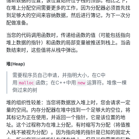
储新数据的位置；该位置始终位于栈的顶部。相比之下，
在堆上分配空间需要更多的工作，因为分配器必须首先找
到足够大的空间来容纳数据，然后进行簿记，为下一次分
配做准备。
当您的代码调用函数时，传递给函数的值（可能包括指向
堆上数据的指针）和函数的局部变量被推送到栈上。当函
数结束时，这些值将从栈中弹出。
堆(Heap)
需要程序员自己申请，并指明大小，在C中
用
函数；在C++中用
运算符。堆像一棵
malloc
new
倒过来的树
堆的组织性较差：当您将数据放入堆上时，您会请求一定
量的空间。内存分配器在堆中找到一个足够大的空位，将
其标记为正在使用，并返回一个指针，它是该位置的地
址。这个过程称为在堆上分配，有时缩写为分配（将值推
入栈不被视为分配）。因为指向堆的指针是已知的固定大