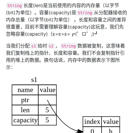
长度(len)是当前使用的内容的内存量（以字节
String
(bit)为单位）。容量(capacity)是
从分配器接收的
String
内存总量（以字节(bit)为单位） 。长度和容量之间的差异
很重要，目前不需要理解容量(capacity)这玩意，我们先
忽略容量(capacity)（ε=ε=ε=┏(゜ロ゜;)┛
当我们分配
给时
，
数据被复制，这意味着
s1
s2
String
我们复制栈上的指针、长度和容量。我们不会复制指针引
用的堆上的数据。换句话说，内存中的数据表示下图所
示：