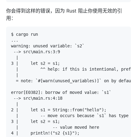
你会得到这样的错误，因为 Rust 阻止你使用无效的引
用：
$ cargo run

...

warning: unused variable: `s2`                     
 --> src\main.rs:3:9                               
  |                                                
3 |     let s2 = s1;                               
  |         ^^ help: if this is intentional, prefix
  |                                                
  = note: `#[warn(unused_variables)]` on by default
error[E0382]: borrow of moved value: `s1`          
 --> src\main.rs:4:18                              
  |                                                
2 |     let s1 = String::from("hello");            
  |         -- move occurs because `s1` has type `S
3 |     let s2 = s1;                               
  |              -- value moved here               
4 |     println!("s2 {s1}");                       