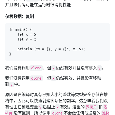
并且该代码可能在运行时很消耗性能
仅栈数据：复制
fn main() {

    let x = 5;

    let y = x;

    println!("x = {}, y = {}", x, y);

}
我们没有调用
，但
仍然有效并且没有移入
。
clone
x
y
我们没有调用
，但
仍然有效，并且没有移动
clone
x
到
中。
y
原因是在编译时具有已知大小的整数等类型完全存储在堆
栈中，因此可以快速创建实际值的副本。这意味着我们没
有理由在创建变量
后阻止
有效。这里的
和
y
x
深拷贝
浅
没有区别，所以调用
不会做任何与通常的
拷贝
clone
浅拷