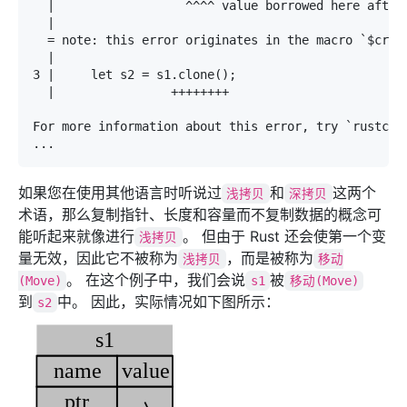
  |                  ^^^^ value borrowed here after
  |                                                
  = note: this error originates in the macro `$crat
  |                                                
3 |     let s2 = s1.clone();                       
  |                ++++++++                        
For more information about this error, try `rustc --
...
如果您在使用其他语言时听说过
和
这两个
浅拷贝
深拷贝
术语，那么复制指针、长度和容量而不复制数据的概念可
能听起来就像进行
。 但由于 Rust 还会使第一个变
浅拷贝
量无效，因此它不被称为
，而是被称为
浅拷贝
移动
。 在这个例子中，我们会说
被
(Move)
s1
移动(Move)
到
中。 因此，实际情况如下图所示：
s2